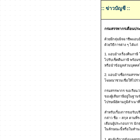
:: ข่าวบัญชี ::
กรมสรรพากรเตือนประช
ด้วยมีกลุ่มมิจฉาชีพแอบ
ด้วยวิธีการต่าง ๆ ได้แก่
1. แอบอ้างเรื่องคืนภาษี
ไปรับเช็คคืนภาษี พร้อม
หรือนำข้อมูลส่วนบุคคลไ
2. แอบอ้างชื่อกรมสรรพา
โฆษณาชวนเชื่อให้ไปร่วมพ
กรมสรรพากร ขอเรียนว่าก
ของผู้เสียภาษีอยู่ในฐา
ไปรษณีย์ตามภูมิลำเนาที่ผ
สำหรับเรื่องการขอรับบร
กล่าว ชื่อ – สกุล ตามที
เตือนผู้ประกอบการ นัก
ในลักษณะนี้หรือในทำนอง
1. ศูนย์บริการข้อมูลสร