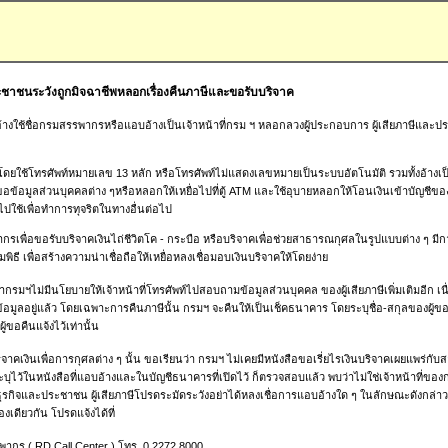
าชนระวังถูกมิจฉาชีพหลอกเรื่องคืนภาษีและขอรับบริจาค
อ้างใช้ชื่อกรมสรรพากรหรือแอบอ้างเป็นเจ้าหน้าที่กรม ฯ หลอกลวงผู้ประกอบการ ผู้เสียภาษีและปร
 โดยใช้โทรศัพท์หมายเลข 13 หลัก หรือโทรศัพท์ไม่แสดงเลขหมายเป็นระบบอัตโนมัติ รวมทั้งอ้างเป็น
ขอข้อมูลส่วนบุคคลต่าง ๆหรือหลอกให้เหยื่อไปที่ตู้ ATM และใช้อุบายหลอกให้โอนเงินเข้าบัญชีของ
ปใช้เพื่อทำการทุจริตในทางอื่นต่อไป
กรเพื่อขอรับบริจาคเงินไถ่ชีวิตโค - กระบือ หรือบริจาคเพื่อช่วยสาธารณกุศลในรูปแบบต่าง ๆ ม
ิธี เพื่อสร้างความน่าเชื่อถือให้เหยื่อหลงเชื่อมอบเงินบริจาคให้โดยง่าย
รมฯไม่มีนโยบายให้เจ้าหน้าที่โทรศัพท์ไปสอบถามข้อมูลส่วนบุคคล ของผู้เสียภาษีเพิ่มเติมอีก เน
นข้อมูลอยู่แล้ว โดยเฉพาะการคืนภาษีนั้น กรมฯ จะคืนให้เป็นเช็คธนาคาร โดยระบุชื่อ-สกุลของผู้
ู้ขอคืนแจ้งไว้เท่านั้น
ิจาคเงินเพื่อการกุศลต่าง ๆ นั้น ขอเรียนว่า กรมฯ ไม่เคยมีหนังสือขอเรี่ยไรเงินบริจาคเผยแพร่กั
่ระบุไว้ในหนังสือที่แอบอ้างและในบัญชีธนาคารที่เปิดไว้ ก็ตรวจสอบแล้ว พบว่าไม่ใช่เจ้าหน้าที่ขอ
ธุรกิจและประชาชน ผู้เสียภาษีโปรดระมัดระวังอย่าได้หลงเชื่อการแอบอ้างใด ๆ ในลักษณะดังกล
เดียวกัน โปรดแจ้งได้ที่
รพากร ( RD Call Center ) โทร. 0 2272 8000