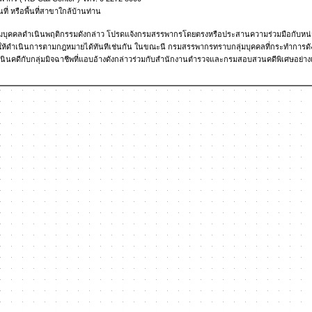
ี่ หรือพื้นที่สาขาใกล้บ้านท่าน
กลุ่มบุคคลดำเนินพฤติกรรมดังกล่าว โปรดแจ้งกรมสรรพากรโดยตรงหรือประสานความร่วมมือกับหน่
ำรวจให้ดำเนินการตามกฎหมายได้ทันทีเช่นกัน ในขณะนี กรมสรรพากรทราบกลุ่มบุคคลที่กระทำการดั
ินคดีกับกลุ่มมิจฉาชีพที่แอบอ้างดังกล่าวร่วมกับสำนักงานตำรวจและกรมสอบสวนคดีพิเศษอย่างเต็